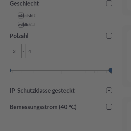
Geschlecht
männlich
(
1
)
weiblich
(
1
)
Polzahl
-
IP-Schutzklasse gesteckt
IP65
(
1
)
Bemessungsstrom (40 °C)
-