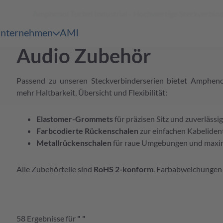
Amphenol Tuchel Industrial - Hochwertige Steckverbi
Warenkorb
erspringen
nternehmen
AMI
en & Märkte
pen submenu Unternehmen
Audio Zubehör
ersicht
 Serien Übersicht
Passend zu unseren Steckverbinderserien bietet Ampheno
ersicht
 Serien Übersicht
mehr Haltbarkeit, Übersicht und Flexibilität:
ersicht
Elastomer-Grommets
für präzisen Sitz und zuverläss
 Serien Übersicht
Farbcodierte Rückenschalen
zur einfachen Kabelident
ersicht
Metallrückenschalen
für raue Umgebungen und maxim
 Serien Übersicht
ersicht
Alle Zubehörteile sind
RoHS 2-konform
. Farbabweichungen 
 Serien Übersicht
ersicht
58
Ergebnisse
für
"
"
ersicht