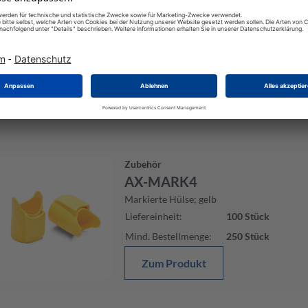
AX-MARK5
Markierte Hülse; grün
Liefereinheit
:
100
Stück
Mind. Bestellmenge
:
250
Stück
Zum Produkt
Zubehör
AX-MARK4
Markierte Hülse; gelb
Liefereinheit
:
100
Stück
Mind. Bestellmenge
:
250
Stück
Zum Produkt