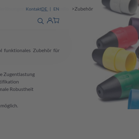
nderlösungen
Produkte
Audio
Zubehör
Kontakt
DE
EN
Produktfinder
detail
Account
l funktionales Zubehör für
ige Zugentlastung
ifikation
ale Robustheit
möglich.