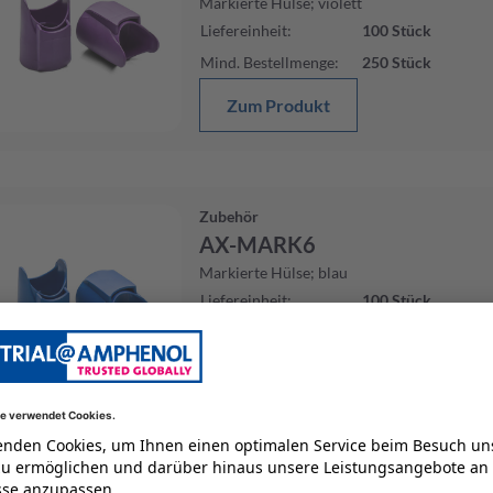
Markierte Hülse; violett
Liefereinheit
:
100
Stück
Mind. Bestellmenge
:
250
Stück
Zum Produkt
Zubehör
AX-MARK6
Markierte Hülse; blau
Liefereinheit
:
100
Stück
Mind. Bestellmenge
:
250
Stück
Zum Produkt
Zubehör