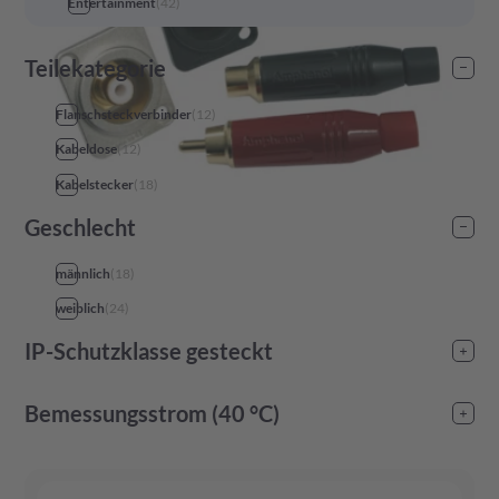
Entertainment
(
42
)
Teilekategorie
Flanschsteckverbinder
(
12
)
Kabeldose
(
12
)
Kabelstecker
(
18
)
Geschlecht
männlich
(
18
)
weiblich
(
24
)
IP-Schutzklasse gesteckt
IP40
(
2
)
Bemessungsstrom (40 °C)
-