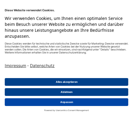
Audio RCA Serie
ACJR-SBK
Audio RCA Serie; Kabeldose; SAT; schwarz
Liefereinheit
:
25
Stück
Mind. Bestellmenge
:
25
Stück
Zum Produkt
Jetzt kaufen
1
2
3