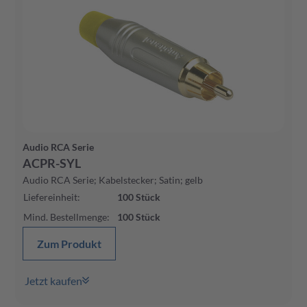
Audio RCA Serie
ACPR-SYL
Audio RCA Serie; Kabelstecker; Satin; gelb
Liefereinheit
:
100
Stück
Mind. Bestellmenge
:
100
Stück
Zum Produkt
Jetzt kaufen