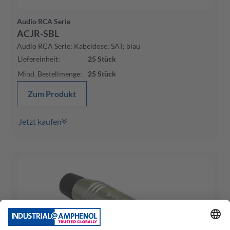
Audio RCA Serie
ACJR-SBL
Audio RCA Serie; Kabeldose; SAT; blau
Liefereinheit
:
25
Stück
Mind. Bestellmenge
:
25
Stück
Zum Produkt
Jetzt kaufen