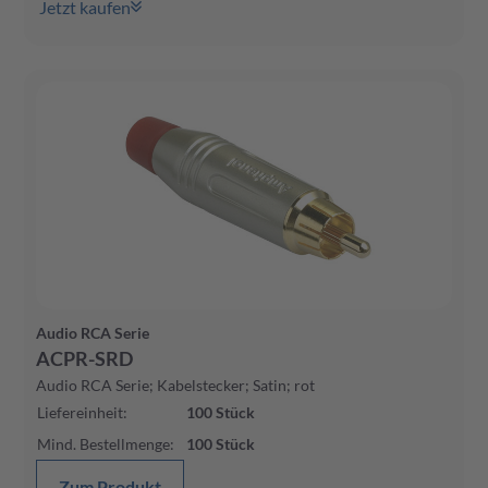
Jetzt kaufen
Audio RCA Serie
ACPR-SRD
Audio RCA Serie; Kabelstecker; Satin; rot
Liefereinheit
:
100
Stück
Mind. Bestellmenge
:
100
Stück
Zum Produkt