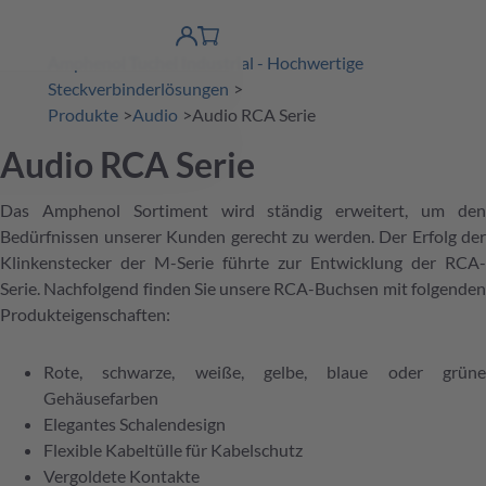
erspringen
Warenkorb
Produktfinder
DE
Account
Amphenol Tuchel Industrial - Hochwertige
detail
Steckverbinderlösungen
Produkte
Audio
Audio RCA Serie
Audio RCA Serie
Das Amphenol Sortiment wird ständig erweitert, um den
Bedürfnissen unserer Kunden gerecht zu werden. Der Erfolg der
Klinkenstecker der M-Serie führte zur Entwicklung der RCA-
Serie. Nachfolgend finden Sie unsere RCA-Buchsen mit folgenden
Produkteigenschaften:
Rote, schwarze, weiße, gelbe, blaue oder grüne
Gehäusefarben
Elegantes Schalendesign
Flexible Kabeltülle für Kabelschutz
Vergoldete Kontakte