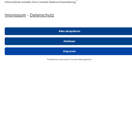
Weiterbildung & Aufstiegschancen
Unser Engagement für lebenslanges Lernen spiegelt
sich in umfangreichen Weiterbildungsprogrammen
wider, die es unseren Mitarbeitern ermöglichen, ihre
Fähigkeiten zu erweitern und ihre beruflichen Ziele
zu erreichen.
Internationales Umfeld
Wir schätzen die kulturelle Vielfalt und
unterschiedlichen Perspektiven unserer Mitarbeiter,
denn sie sind der Motor für Innovation und
Wachstum. Bei uns finden Sie nicht nur einen
Arbeitsplatz, sondern auch eine Gemeinschaft, die
die Vorteile eines internationalen Umfelds feiert und
fördert.