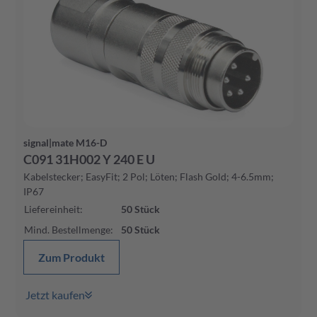
signal|mate M16-D
C091 31H002 Y 240 E U
Kabelstecker; EasyFit; 2 Pol; Löten; Flash Gold; 4-6.5mm;
IP67
Liefereinheit
:
50
Stück
Mind. Bestellmenge
:
50
Stück
Zum Produkt
Jetzt kaufen