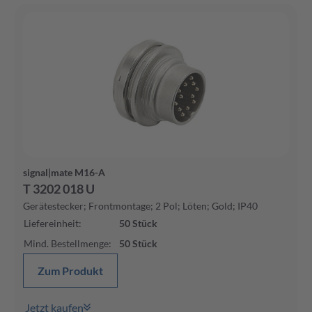
signal|mate M16-A
T 3202 018 U
Gerätestecker; Frontmontage; 2 Pol; Löten; Gold; IP40
Liefereinheit
:
50
Stück
Mind. Bestellmenge
:
50
Stück
Zum Produkt
Jetzt kaufen