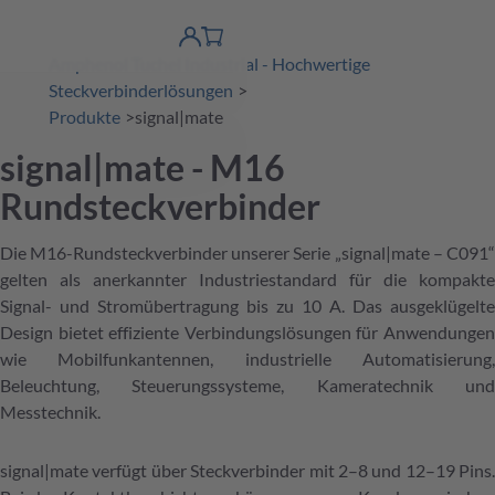
erspringen
Warenkorb
Produktfinder
DE
Account
Amphenol Tuchel Industrial - Hochwertige
detail
Steckverbinderlösungen
Produkte
signal|mate
signal|mate - M16
Rundsteckverbinder
Die M16-Rundsteckverbinder unserer Serie „signal|mate – C091“
gelten als anerkannter Industriestandard für die kompakte
Signal- und Stromübertragung bis zu 10 A. Das ausgeklügelte
Design bietet effiziente Verbindungslösungen für Anwendungen
wie Mobilfunkantennen, industrielle Automatisierung,
Beleuchtung, Steuerungssysteme, Kameratechnik und
Messtechnik.
signal|mate verfügt über Steckverbinder mit 2–8 und 12–19 Pins.