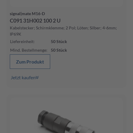
signal|mate M16-D
C091 31H002 100 2 U
Kabelstecker; Schirmklemme; 2 Pol; Löten; Silber; 4-6mm;
IP69K
Liefereinheit
:
50
Stück
Mind. Bestellmenge
:
50
Stück
Zum Produkt
Jetzt kaufen