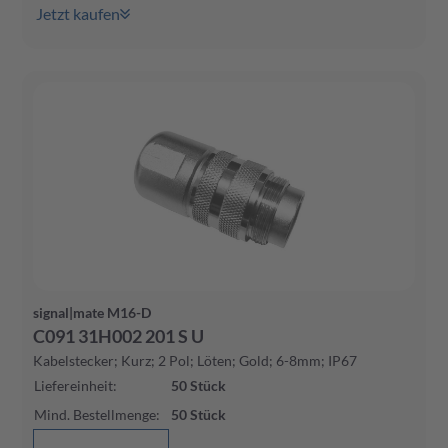
Jetzt kaufen
signal|mate M16-D
C091 31H002 201 S U
Kabelstecker; Kurz; 2 Pol; Löten; Gold; 6-8mm; IP67
Liefereinheit
:
50
Stück
Mind. Bestellmenge
:
50
Stück