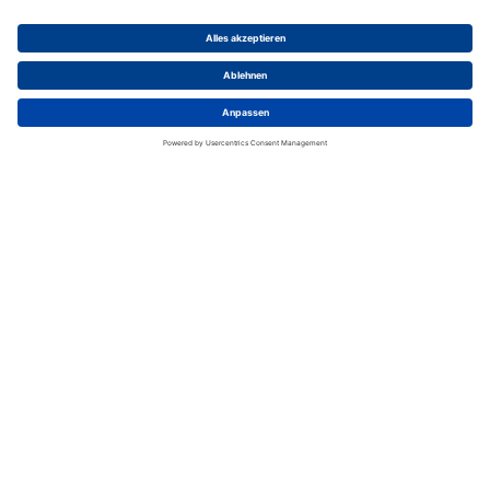
T 3200 038 U
Kabelstecker; Kunststoff; 2 Pol; Löten; Gold; 4-6mm; IP40
Liefereinheit
:
50
Stück
Mind. Bestellmenge
:
50
Stück
Zum Produkt
Jetzt kaufen