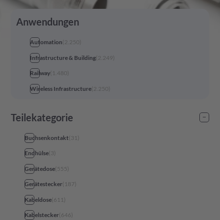
Anwendungen
Automation
(
2.250
)
Infrastructure & Building
(
2.249
)
Railway
(
1.480
)
Wireless Infrastructure
(
2.250
)
Teilekategorie
Buchsenkontakt
(
31
)
Endhülse
(
3
)
Gerätedose
(
555
)
Gerätestecker
(
187
)
Kabeldose
(
611
)
Kabelstecker
(
646
)