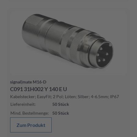
signal|mate M16-D
C091 31H002 Y 140 E U
Kabelstecker; EasyFit; 2 Pol; Löten; Silber; 4-6.5mm; IP67
Liefereinheit
:
50
Stück
Mind. Bestellmenge
:
50
Stück
Zum Produkt