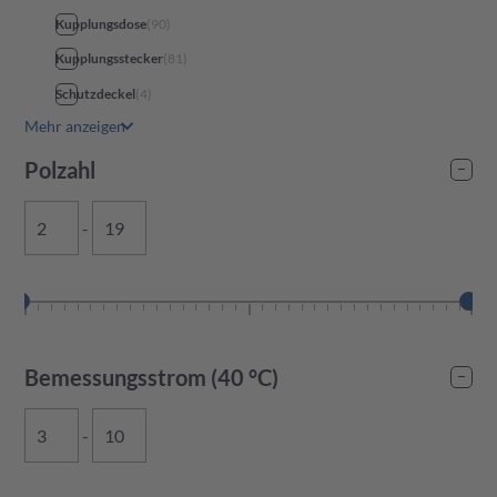
Kupplungsdose
(
90
)
Kupplungsstecker
(
81
)
Schutzdeckel
(
4
)
Mehr anzeigen
Polzahl
-
Bemessungsstrom (40 °C)
-