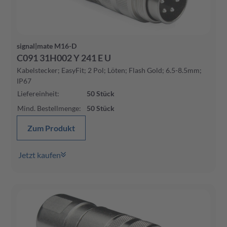
signal|mate M16-D
C091 31H002 Y 241 E U
Kabelstecker; EasyFit; 2 Pol; Löten; Flash Gold; 6.5-8.5mm;
IP67
Liefereinheit
:
50
Stück
Mind. Bestellmenge
:
50
Stück
Zum Produkt
Jetzt kaufen