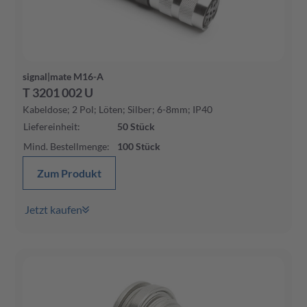
signal|mate M16-A
T 3201 002 U
Kabeldose; 2 Pol; Löten; Silber; 6-8mm; IP40
Liefereinheit
:
50
Stück
Mind. Bestellmenge
:
100
Stück
Zum Produkt
Jetzt kaufen