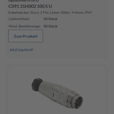
signal|mate M16-D
C091 31H002 100 S U
Kabelstecker; Kurz; 2 Pol; Löten; Silber; 4-6mm; IP67
Liefereinheit
:
50
Stück
Mind. Bestellmenge
:
50
Stück
Zum Produkt
Jetzt kaufen