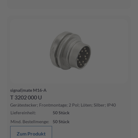
signal|mate M16-A
T 3202 000 U
Gerätestecker; Frontmontage; 2 Pol; Löten; Silber; IP40
Liefereinheit
:
50
Stück
Mind. Bestellmenge
:
50
Stück
Zum Produkt