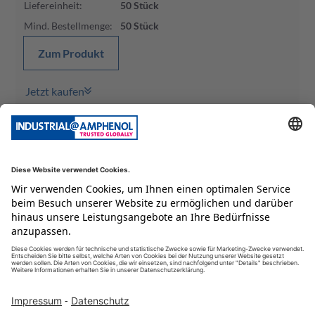
Liefereinheit
:
50
Stück
Mind. Bestellmenge
:
50
Stück
Zum Produkt
Jetzt kaufen
signal|mate M16-A