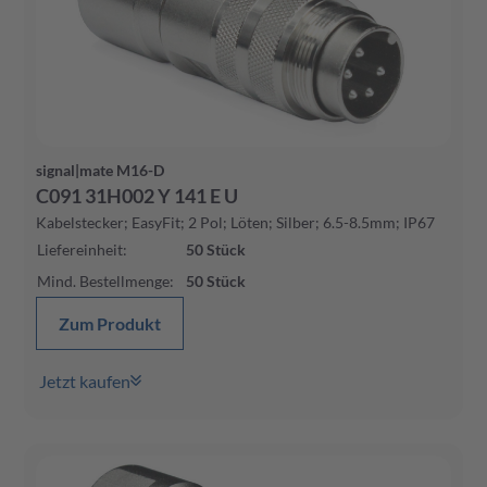
signal|mate M16-D
C091 31H002 Y 141 E U
Kabelstecker; EasyFit; 2 Pol; Löten; Silber; 6.5-8.5mm; IP67
Liefereinheit
:
50
Stück
Mind. Bestellmenge
:
50
Stück
Zum Produkt
Jetzt kaufen