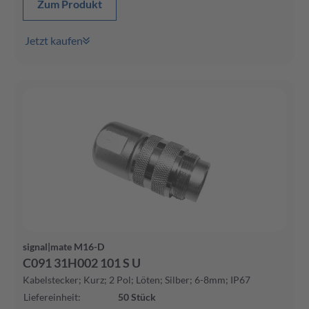
Zum Produkt
Jetzt kaufen
signal|mate M16-D
C091 31H002 101 S U
Kabelstecker; Kurz; 2 Pol; Löten; Silber; 6-8mm; IP67
Liefereinheit
:
50
Stück