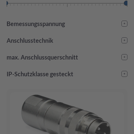
Bemessungsspannung
-
Anschlusstechnik
Crimp
(
570
)
max. Anschlussquerschnitt
DIP
(
145
)
Lötanschluss
(
1.510
)
-
IP-Schutzklasse gesteckt
IP40
(
984
)
IP54
(
1
)
IP67
(
531
)
IP69k
(
666
)