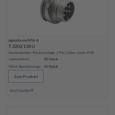
signal|mate M16-A
T 3202 118 U
Gerätestecker; Rückmontage; 2 Pol; Löten; Gold; IP40
Liefereinheit
:
50
Stück
Mind. Bestellmenge
:
50
Stück
Zum Produkt
Jetzt kaufen