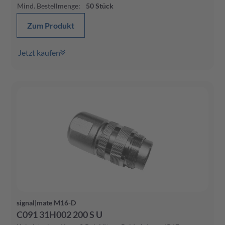
Mind. Bestellmenge
:
50
Stück
Zum Produkt
Jetzt kaufen
signal|mate M16-D
C091 31H002 200 S U