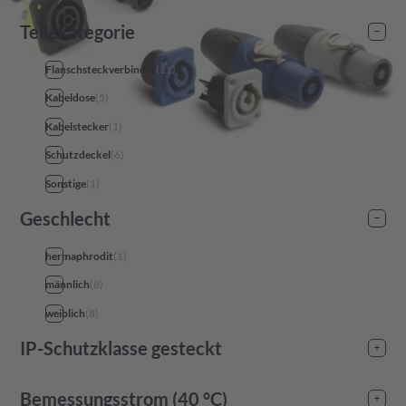
Teilekategorie
Flanschsteckverbinder
(
11
)
Kabeldose
(
5
)
Kabelstecker
(
1
)
Schutzdeckel
(
6
)
Sonstige
(
1
)
Geschlecht
hermaphrodit
(
1
)
männlich
(
8
)
weiblich
(
8
)
IP-Schutzklasse gesteckt
IP65
(
16
)
Bemessungsstrom (40 °C)