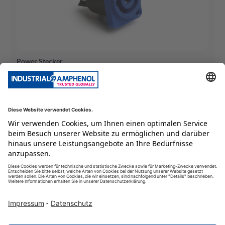
Power Stecker
HP-3-MD
Audio Power Flanschsteckverbinder; 3-polig
Liefereinheit
:
100
Stück
Mind. Bestellmenge
:
100
Stück
Zum Produkt
Jetzt kaufen