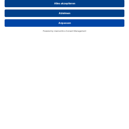
Power Stecker
HP-3-F
Audio Power Kabeldose; 3-polig
Liefereinheit
:
100
Stück
Mind. Bestellmenge
:
100
Stück
Zum Produkt
Jetzt kaufen