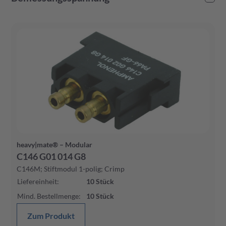
-
heavy|mate® – Modular
C146 G01 014 G8
C146M; Stiftmodul 1-polig; Crimp
Liefereinheit
:
10
Stück
Mind. Bestellmenge
:
10
Stück
Zum Produkt