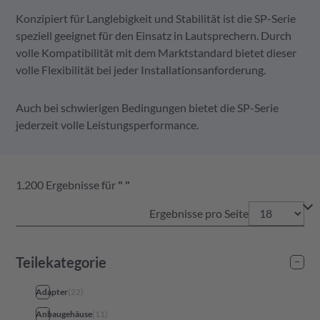
Konzipiert für Langlebigkeit und Stabilität ist die SP-Serie
speziell geeignet für den Einsatz in Lautsprechern. Durch
volle Kompatibilität mit dem Marktstandard bietet dieser
volle Flexibilität bei jeder Installationsanforderung.
Auch bei schwierigen Bedingungen bietet die SP-Serie
jederzeit volle Leistungsperformance.
1.200
Ergebnisse
für
"
"
Ergebnisse pro Seite
Teilekategorie
Anwendungen
Adapter
(
22
)
Automation
(
71
)
Anbaugehäuse
(
11
)