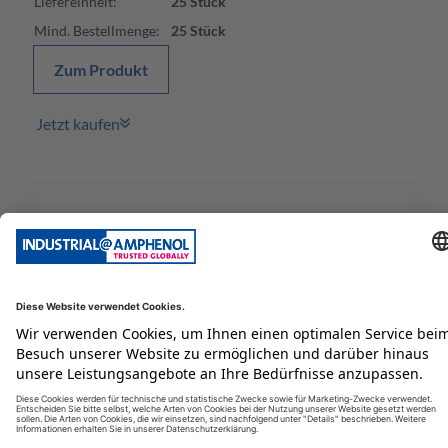
Liefereinheit
:
25
Stück
Mind. Bestellmenge
:
25
Stück
Zum Produkt
Jetzt kaufen
Lautsprecher-Steckverbinder
SP-2-FS