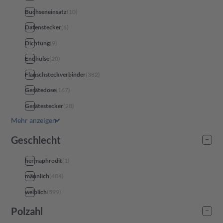
Entertainment
(
1.200
)
Buchseneinsatz
(
10
)
Infrastructure & Building
(
71
)
Datenstecker
(
6
)
Dichtung
(
9
)
Endhülse
(
20
)
Flanschsteckverbinder
(
382
)
Gerätedose
(
167
)
Gerätestecker
(
28
)
Mehr anzeigen
Geschlecht
hermaphrodit
(
1
)
männlich
(
484
)
weiblich
(
599
)
Polzahl