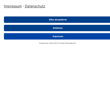
Audio Lautsprecher Kabeldose; 2-polig
Liefereinheit
:
25
Stück
Mind. Bestellmenge
:
25
Stück
Zum Produkt
Jetzt kaufen