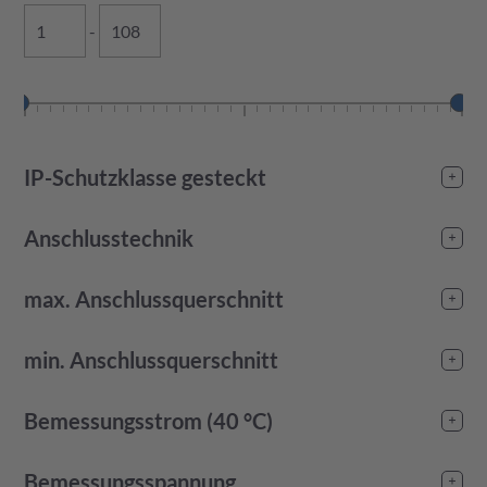
-
IP-Schutzklasse gesteckt
IP00
(
30
)
Anschlusstechnik
IP20
(
20
)
Crimp
(
8
)
IP40
(
47
)
max. Anschlussquerschnitt
Schraubanschluss
(
20
)
IP41
(
2
)
-
min. Anschlussquerschnitt
IP65
(
57
)
IP67
(
6
)
-
Bemessungsstrom (40 °C)
IP68
(
1
)
-
Bemessungsspannung