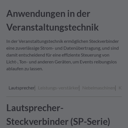
Anwendungen in der
Veranstaltungstechnik
In der Veranstaltungstechnik ermöglichen Steckverbinder
eine zuverlässige Strom- und Datenübertragung, und sind
damit entscheidend für eine effiziente Steuerung von
Licht-, Ton- und anderen Geräten, um Events reibungslos
ablaufen zu lassen.
Lautsprecher
Leistungs-verstärker
Nebelmaschinen
Keyb
Lautsprecher-
Audio XLR-net Serie (Power
1/4" Klinkenstecker
Steckverbinder (SP-Serie)
over Data)