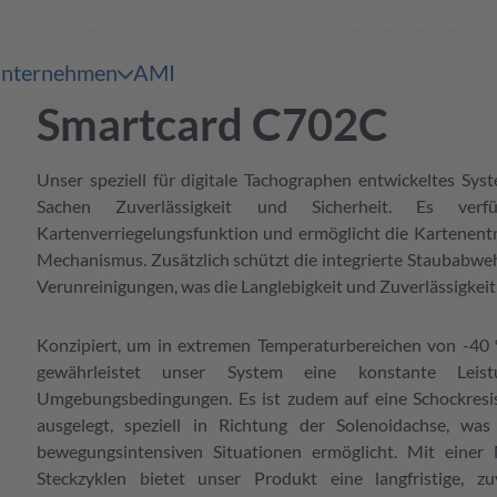
Amphenol Tuchel Industrial - Hochwertige Steckverbi
Warenkorb
erspringen
nternehmen
AMI
en & Märkte
pen submenu Unternehmen
Smartcard C702C
ersicht
 Serien Übersicht
Unser speziell für digitale Tachographen entwickeltes Sys
ersicht
 Serien Übersicht
Sachen Zuverlässigkeit und Sicherheit. Es ver
Kartenverriegelungsfunktion und ermöglicht die Kartenent
ersicht
Mechanismus. Zusätzlich schützt die integrierte Staubabweh
 Serien Übersicht
Verunreinigungen, was die Langlebigkeit und Zuverlässigkeit
ersicht
 Serien Übersicht
Konzipiert, um in extremen Temperaturbereichen von -40 °
ersicht
gewährleistet unser System eine konstante Lei
Umgebungsbedingungen. Es ist zudem auf eine Schockresi
 Serien Übersicht
ausgelegt, speziell in Richtung der Solenoidachse, wa
ersicht
bewegungsintensiven Situationen ermöglicht. Mit einer
Steckzyklen bietet unser Produkt eine langfristige, zu
ersicht