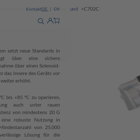
nderlösungen
Produkte
smartcard
C702C
Kontakt
DE
EN
Produktfinder
detail
Account
tem setzt neue Standards in
fügt über eine sichere
nahme über einen Solenoid-
r das Innere des Geräts vor
 weiter erhöht.
C bis +85 °C zu operieren,
stung auch unter rauen
stenz von mindestens 20 G
s eine robuste Nutzung in
 Mindestanzahl von 25.000
verlässige Lösung für die