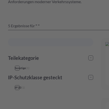
 Serien Übersicht
Anforderungen moderner Verkehrssysteme.
 Serien Übersicht
ersicht
5
Ergebnisse
für
"
"
 Serien Übersicht
ersicht
 Serien Übersicht
ersicht
ersicht
Teilekategorie
 Serien Übersicht
Sonstige
(
1
)
ersicht
IP-Schutzklasse gesteckt
ersicht
 Serien Übersicht
IP20
(
1
)