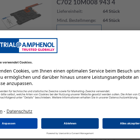
C702 10M008 943 4
Liefereinheit
:
64
Stück
Mind. Bestellmenge
:
64
Stück
Zum Produkt
C702C
C702 10M008 942 4
Liefereinheit
:
64
Stück
Mind. Bestellmenge
:
64
Stück
Zum Produkt
C702C