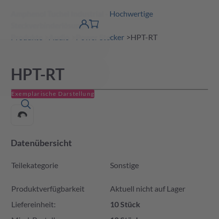
Amphenol Tuchel Industrial - Hochwertige
erspringen
Warenkorb
Steckverbinderlösungen
Produktfinder
DE
Account
detail
Produkte
Audio
Power Stecker
HPT-RT
HPT-RT
Exemplarische Darstellung
Datenübersicht
Teilekategorie
Sonstige
Produktverfügbarkeit und Preis
Produktverfügbarkeit
Aktuell nicht auf Lager
Liefereinheit:
10 Stück