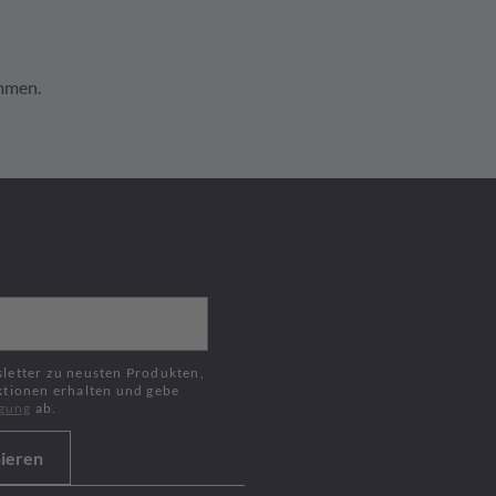
ommen.
Jetzt kaufen
ktionen erhalten und gebe
igung
ab.
ieren