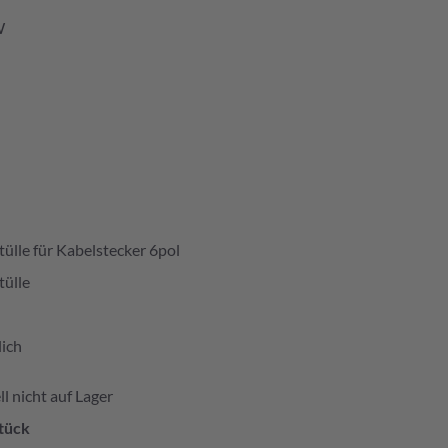
W
ülle für Kabelstecker 6pol
tülle
ich
l nicht auf Lager
tück