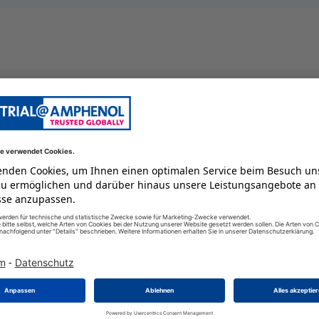
Kabeltülle
100 GC
4
-29 GC
männlich