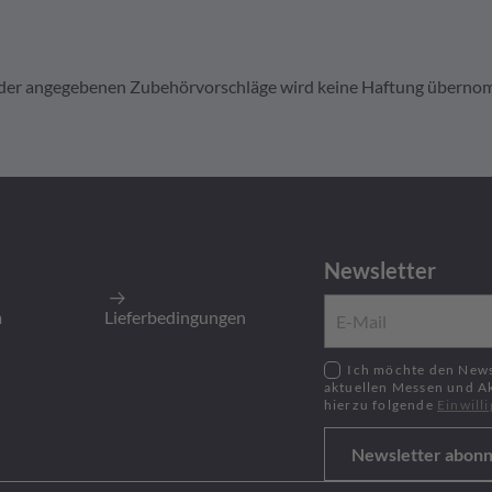
it der angegebenen Zubehörvorschläge wird keine Haftung übern
B120BK
r Kabelstecker 2pol A-kod.
Newsletter
800
Stück
:
800
Stück
m
Lieferbedingungen
Ich möchte den Newsletter zu neusten Produkten,
aktuellen Messen und A
hierzu folgende
Einwill
Newsletter abonn
120GRY