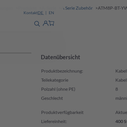
ösungen
Produkte
A-Serie
A Serie Zubehör
ATM8P-BT-Y
Kontakt
DE
EN
Produktfinder
detail
Account
Datenübersicht
Produktbezeichnung:
Kabel
Teilekategorie
Kabel
Polzahl (ohne PE)
8
Geschlecht
männl
Produktverfügbarkeit und Preis
Produktverfügbarkeit
Aktuel
Liefereinheit:
400 S