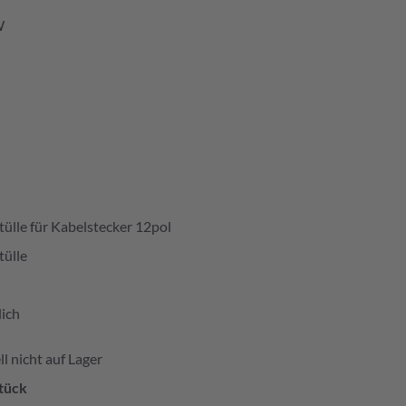
W
tülle für Kabelstecker 12pol
tülle
ich
l nicht auf Lager
tück