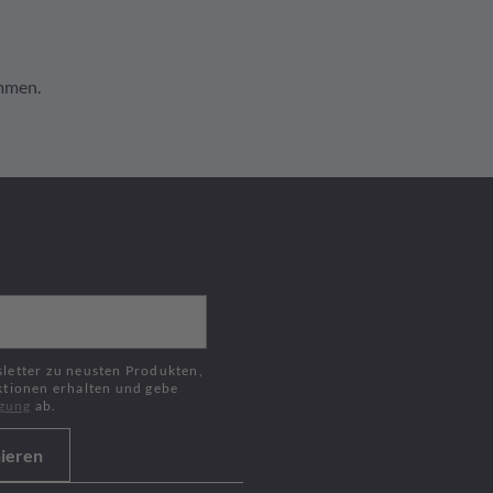
ommen.
Jetzt kaufen
ktionen erhalten und gebe
igung
ab.
ieren