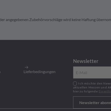
it der angegebenen Zubehörvorschläge wird keine Haftung übern
B120BK
r Kabelstecker 2pol A-kod.
Newsletter
800
Stück
:
800
Stück
m
Lieferbedingungen
Ich möchte den Newsletter zu neusten Produkten,
aktuellen Messen und A
hierzu folgende
Einwill
Newsletter abonn
120GRY