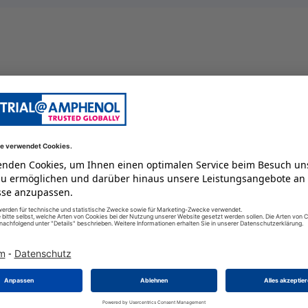
Kabeltülle
100 GC
8
-29 GC
männlich