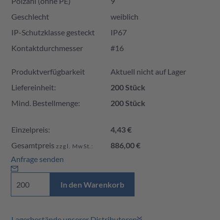
Polzahl (ohne PE)
9
Geschlecht
weiblich
IP-Schutzklasse gesteckt
IP67
Kontaktdurchmesser
#16
Produktverfügbarkeit und Preis
Produktverfügbarkeit
Aktuell nicht auf Lager
Liefereinheit:
200 Stück
Mind. Bestellmenge:
200 Stück
Einzelpreis:
4,43 €
Gesamtpreis
886,00 €
zzgl. MwSt.:
Anfrage senden
In den Warenkorb
Lagerbestände unserer Distributoren