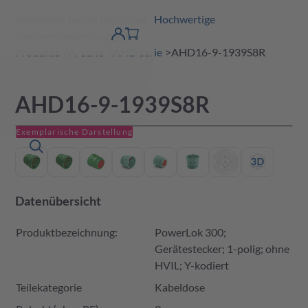
Amphenol Tuchel Industrial - Hochwertige
erspringen
Warenkorb
Steckverbinderlösungen
Produktfinder
DE
Account
detail
Produkte
A-Serie
AHD Serie
AHD16-9-1939S8R
AHD16-9-1939S8R
Exemplarische Darstellung
Datenübersicht
Produktbezeichnung:
PowerLok 300;
Gerätestecker; 1-polig; ohne
HVIL; Y-kodiert
Teilekategorie
Kabeldose