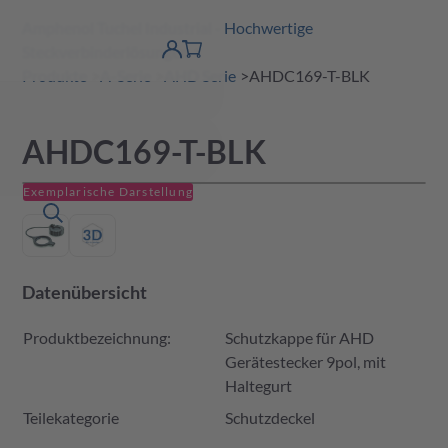
Amphenol Tuchel Industrial - Hochwertige
erspringen
Warenkorb
Steckverbinderlösungen
Produktfinder
DE
Account
detail
Produkte
A-Serie
AHD Serie
AHDC169-T-BLK
AHDC169-T-BLK
Exemplarische Darstellung
Datenübersicht
Produktbezeichnung:
Schutzkappe für AHD
Gerätestecker 9pol, mit
Haltegurt
Teilekategorie
Schutzdeckel
Produktverfügbarkeit und Preis