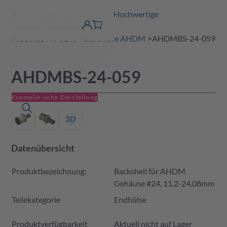
Amphenol Tuchel Industrial - Hochwertige
erspringen
Warenkorb
Steckverbinderlösungen
Produktfinder
DE
Account
detail
Produkte
A-Serie
Duramate AHDM
AHDMBS-24-059
AHDMBS-24-059
Exemplarische Darstellung
Datenübersicht
Produktbezeichnung:
Backshell für AHDM
Gehäuse #24, 11,2-24,08mm
Teilekategorie
Endhülse
Produktverfügbarkeit und Preis
Produktverfügbarkeit
Aktuell nicht auf Lager