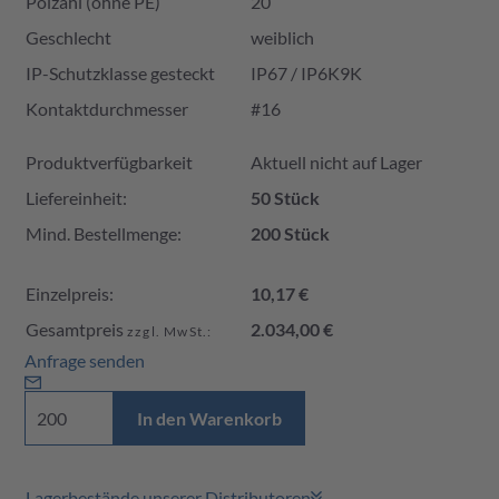
Polzahl (ohne PE)
20
Geschlecht
weiblich
IP-Schutzklasse gesteckt
IP67 / IP6K9K
Kontaktdurchmesser
#16
Produktverfügbarkeit und Preis
Produktverfügbarkeit
Aktuell nicht auf Lager
Liefereinheit:
50 Stück
Mind. Bestellmenge:
200 Stück
Einzelpreis:
10,17 €
Gesamtpreis
2.034,00 €
zzgl. MwSt.:
Anfrage senden
In den Warenkorb
Lagerbestände unserer Distributoren