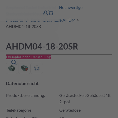
Amphenol Tuchel Industrial - Hochwertige
erspringen
Warenkorb
Steckverbinderlösungen
Produktfinder
DE
Account
detail
Produkte
A-Serie
Duramate AHDM
AHDM04-18-20SR
AHDM04-18-20SR
Exemplarische Darstellung
Datenübersicht
Produktbezeichnung:
Gerätestecker, Gehäuse #18,
21pol
Teilekategorie
Gerätedose