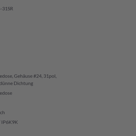
-31SR
edose, Gehäuse #24, 31pol,
 dünne Dichtung
edose
ich
/ IP6K9K