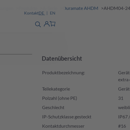
ösungen
Produkte
A-Serie
Duramate AHDM
AHDM04-24
Kontakt
DE
EN
Produktfinder
detail
Account
Datenübersicht
Produktbezeichnung:
Gerät
extra
Teilekategorie
Gerät
Polzahl (ohne PE)
31
Geschlecht
weibl
IP-Schutzklasse gesteckt
IP67 
Kontaktdurchmesser
#16