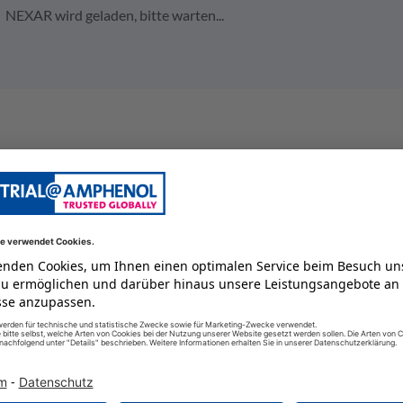
NEXAR wird geladen, bitte warten...
Gerätedose
13 A
31
0,34
200 V
weiblich
2,5
IP67 / IP6K9K
125 GC
#16