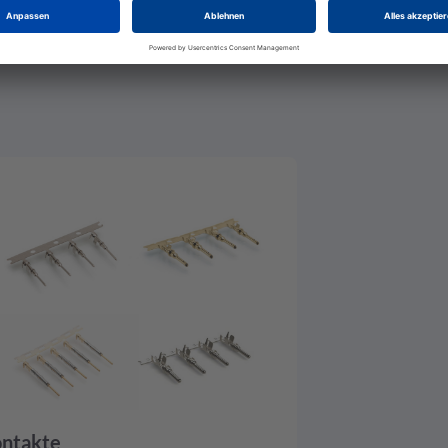
-55 GC
ntakte