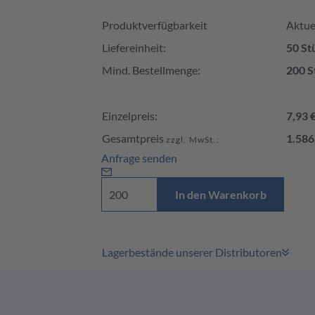
Produktverfügbarkeit und Preis
Produktverfügbarkeit
Aktuel
Liefereinheit:
50 St
Mind. Bestellmenge:
200 S
Einzelpreis:
7,93 
Gesamtpreis
1.586
zzgl. MwSt.:
Anfrage senden
In den Warenkorb
Lagerbestände unserer Distributoren