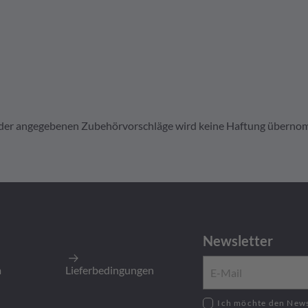
it der angegebenen Zubehörvorschläge wird keine Haftung übern
231
edreht, 16-20 AWG, Gold
Newsletter
5.000
Stück
:
5.000
Stück
m
Lieferbedingungen
Ich möchte den Newsletter zu neusten Produkten,