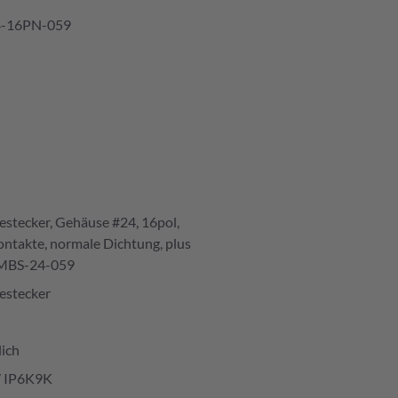
-16PN-059
estecker, Gehäuse #24, 16pol,
kontakte, normale Dichtung, plus
BS-24-059
estecker
ich
/ IP6K9K