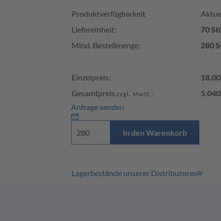
Produktverfügbarkeit und Preis
Produktverfügbarkeit
Aktuel
Liefereinheit:
70 St
Mind. Bestellmenge:
280 S
Einzelpreis:
18,00
Gesamtpreis
5.040
zzgl. MwSt.:
Anfrage senden
In den Warenkorb
Lagerbestände unserer Distributoren