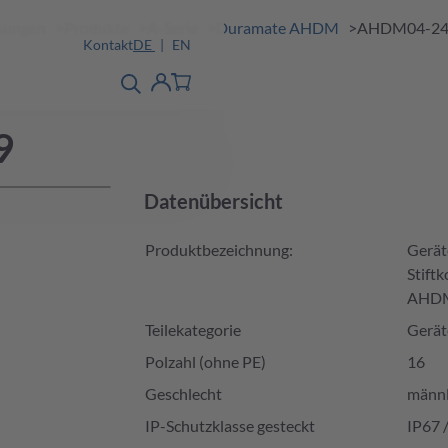
ösungen
Produkte
A-Serie
Duramate AHDM
AHDM04-24
Kontakt
DE
EN
Produktfinder
detail
Account
9
Datenübersicht
Produktbezeichnung:
Gerät
Stift
AHDM
Teilekategorie
Gerät
Polzahl (ohne PE)
16
Geschlecht
männl
IP-Schutzklasse gesteckt
IP67 