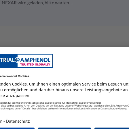
NEXAR wird geladen, bitte warten...
Gerätestecker
25 A
16
2
250 V
männlich
6
IP67 / IP6K9K
125 GC
-55 GC