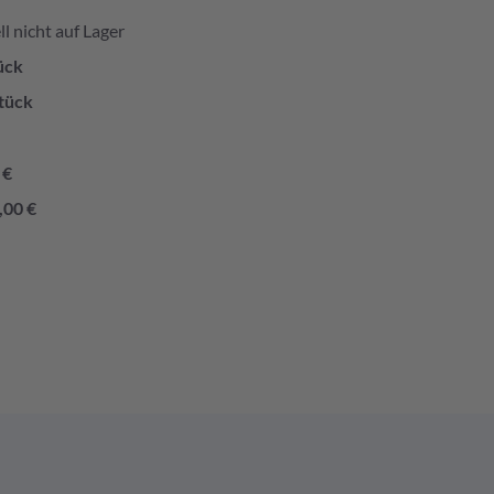
l nicht auf Lager
ück
tück
 €
,00 €