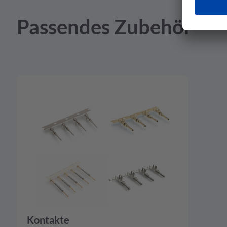
Produktzeichnung - pdf - 379,26 KB
Passendes Zubehör
Kontakte