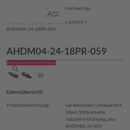
Amphenol Tuchel Industrial - Hochwertige
erspringen
Warenkorb
Steckverbinderlösungen
Produktfinder
DE
Account
detail
Produkte
A-Serie
Duramate AHDM
AHDM04-24-18PR-059
AHDM04-24-18PR-059
Exemplarische Darstellung
Datenübersicht
Produktbezeichnung:
Gerätestecker, Gehäuse #24,
18pol, Stiftkontakte,
reduzierte Dichtung, plus
AHDMBS-24-059