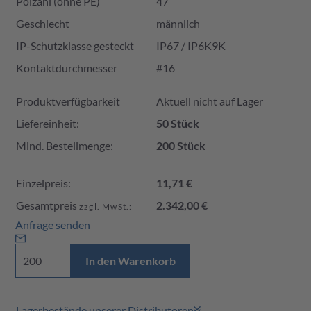
Polzahl (ohne PE)
47
Geschlecht
männlich
IP-Schutzklasse gesteckt
IP67 / IP6K9K
Kontaktdurchmesser
#16
Produktverfügbarkeit und Preis
Produktverfügbarkeit
Aktuell nicht auf Lager
Liefereinheit:
50 Stück
Mind. Bestellmenge:
200 Stück
Einzelpreis:
11,71 €
Gesamtpreis
2.342,00 €
zzgl. MwSt.:
Anfrage senden
In den Warenkorb
Lagerbestände unserer Distributoren