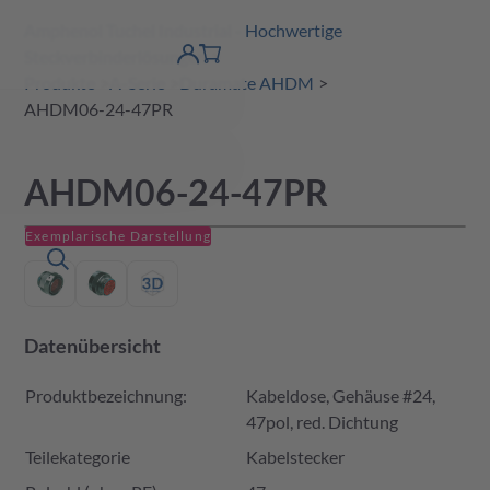
Amphenol Tuchel Industrial - Hochwertige
erspringen
Warenkorb
Steckverbinderlösungen
Produktfinder
DE
Account
detail
Produkte
A-Serie
Duramate AHDM
AHDM06-24-47PR
AHDM06-24-47PR
Exemplarische Darstellung
Datenübersicht
Produktbezeichnung:
Kabeldose, Gehäuse #24,
47pol, red. Dichtung
Teilekategorie
Kabelstecker