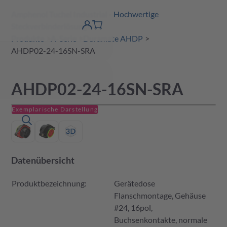
Amphenol Tuchel Industrial - Hochwertige
erspringen
Warenkorb
Steckverbinderlösungen
Produktfinder
DE
Account
detail
Produkte
A-Serie
Duramate AHDP
AHDP02-24-16SN-SRA
AHDP02-24-16SN-SRA
Exemplarische Darstellung
Datenübersicht
Produktbezeichnung:
Gerätedose
Flanschmontage, Gehäuse
#24, 16pol,
Buchsenkontakte, normale