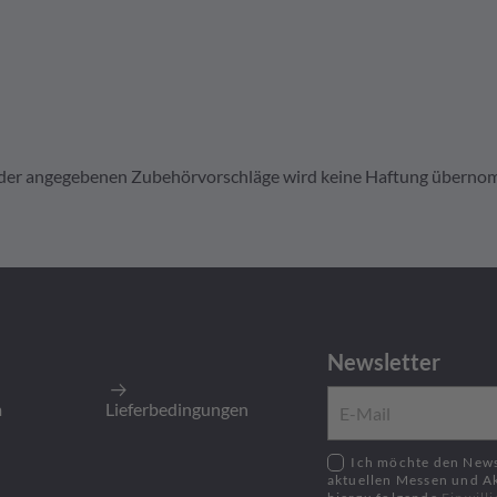
it der angegebenen Zubehörvorschläge wird keine Haftung übern
4141
 gedreht, 8-10 AWG, Nickel
Newsletter
500
Stück
:
500
Stück
m
Lieferbedingungen
Ich möchte den Newsletter zu neusten Produkten,
aktuellen Messen und A