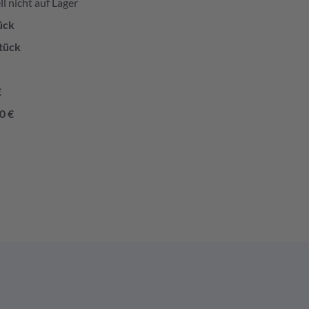
l nicht auf Lager
ück
tück
€
0 €