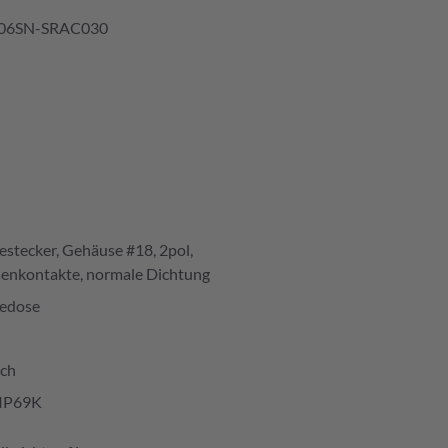
06SN-SRAC030
estecker, Gehäuse #18, 2pol,
enkontakte, normale Dichtung
edose
ich
IP69K