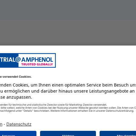
Gerätedose
100 A
2
13
250 V
weiblich
16
IP68/IP69K
125 GC
-55 GC