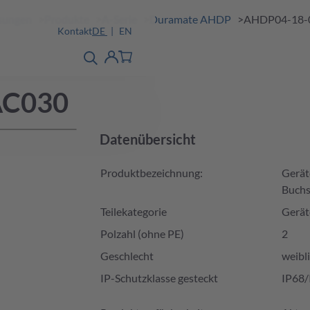
ösungen
Produkte
A-Serie
Duramate AHDP
AHDP04-18-
Kontakt
DE
EN
Produktfinder
detail
Account
AC030
Datenübersicht
Produktbezeichnung:
Gerät
Buchs
Teilekategorie
Gerät
Polzahl (ohne PE)
2
Geschlecht
weibl
IP-Schutzklasse gesteckt
IP68/
Produktverfügbarkeit und Preis