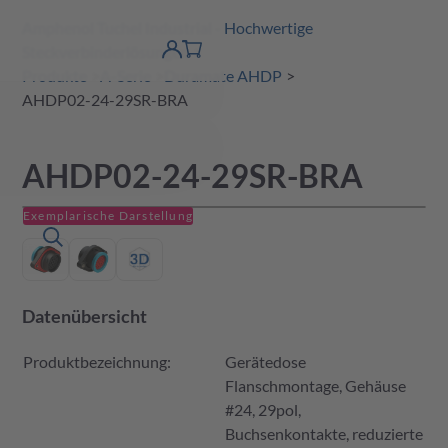
Amphenol Tuchel Industrial - Hochwertige
erspringen
Warenkorb
Steckverbinderlösungen
Produktfinder
DE
Account
detail
Produkte
A-Serie
Duramate AHDP
AHDP02-24-29SR-BRA
AHDP02-24-29SR-BRA
Exemplarische Darstellung
Datenübersicht
Produktbezeichnung:
Gerätedose
Flanschmontage, Gehäuse
#24, 29pol,
Buchsenkontakte, reduzierte