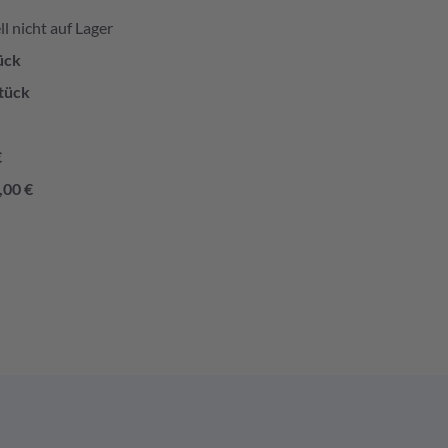
l nicht auf Lager
ück
tück
€
,00 €