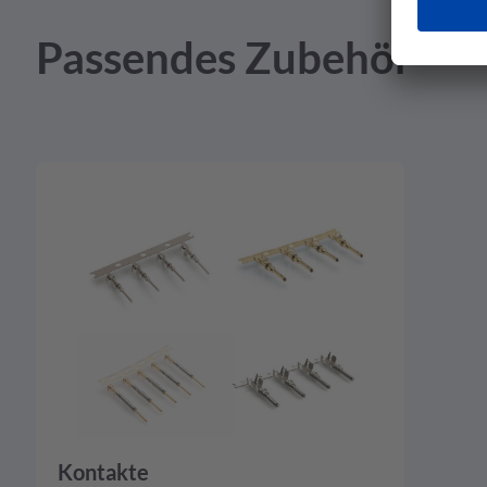
Produktzeichnung - pdf - 327,36 KB
Passendes Zubehör
Kontakte