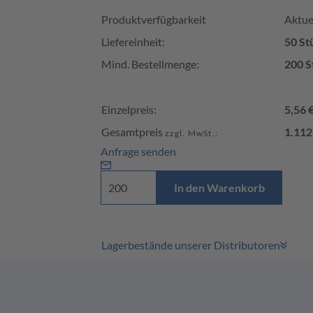
Produktverfügbarkeit und Preis
Produktverfügbarkeit
Aktuel
Liefereinheit:
50 St
Mind. Bestellmenge:
200 S
Einzelpreis:
5,56 
Gesamtpreis
1.112
zzgl. MwSt.:
Anfrage senden
In den Warenkorb
Lagerbestände unserer Distributoren