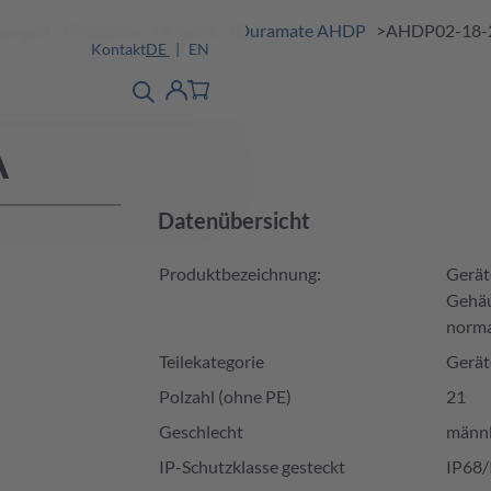
ösungen
Produkte
A-Serie
Duramate AHDP
AHDP02-18-
Kontakt
DE
EN
Produktfinder
detail
Account
A
Datenübersicht
Produktbezeichnung:
Gerät
Gehäu
norma
Teilekategorie
Gerät
Polzahl (ohne PE)
21
Geschlecht
männl
IP-Schutzklasse gesteckt
IP68/