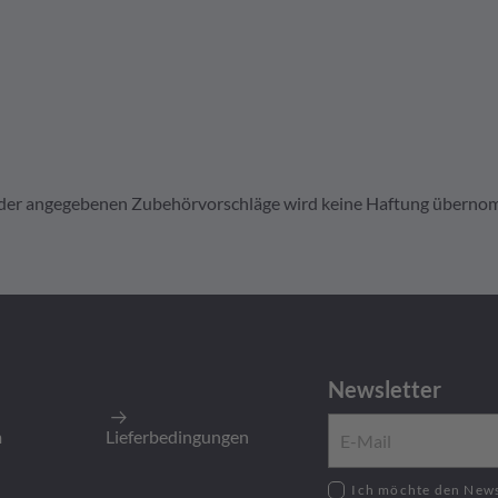
it der angegebenen Zubehörvorschläge wird keine Haftung übern
031
edreht, 20-22 AWG, Gold
Newsletter
5.000
Stück
:
5.000
Stück
m
Lieferbedingungen
Ich möchte den Newsletter zu neusten Produkten,