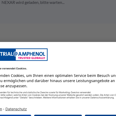
NEXAR wird geladen, bitte warten...
Gerätestecker
7,5 A
21
0,34
250 V
männlich
1,5
IP68/IP69K
125 GC
-55 GC