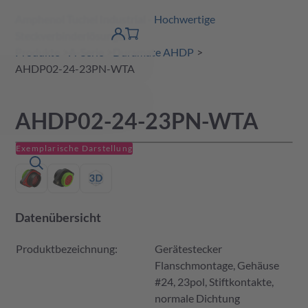
Amphenol Tuchel Industrial - Hochwertige
erspringen
Warenkorb
Steckverbinderlösungen
Produktfinder
DE
Account
detail
Produkte
A-Serie
Duramate AHDP
AHDP02-24-23PN-WTA
AHDP02-24-23PN-WTA
Exemplarische Darstellung
Datenübersicht
Produktbezeichnung:
Gerätestecker
Flanschmontage, Gehäuse
#24, 23pol, Stiftkontakte,
normale Dichtung