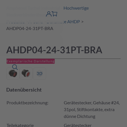
Amphenol Tuchel Industrial - Hochwertige
erspringen
Warenkorb
Steckverbinderlösungen
Produktfinder
DE
Account
detail
Produkte
A-Serie
Duramate AHDP
AHDP04-24-31PT-BRA
AHDP04-24-31PT-BRA
Exemplarische Darstellung
Datenübersicht
Produktbezeichnung:
Gerätestecker, Gehäuse #24,
31pol, Stiftkontakte, extra
dünne Dichtung
Teilekategorie
Gerätestecker