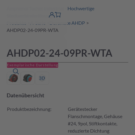
Amphenol Tuchel Industrial - Hochwertige
erspringen
Warenkorb
Steckverbinderlösungen
Produktfinder
DE
Account
detail
Produkte
A-Serie
Duramate AHDP
AHDP02-24-09PR-WTA
AHDP02-24-09PR-WTA
Exemplarische Darstellung
Datenübersicht
Produktbezeichnung:
Gerätestecker
Flanschmontage, Gehäuse
#24, 9pol, Stiftkontakte,
reduzierte Dichtung