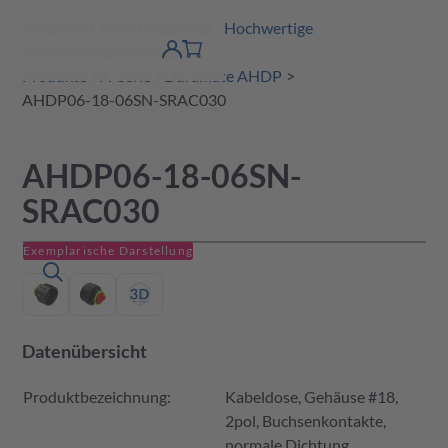
Amphenol Tuchel Industrial - Hochwertige
erspringen
Warenkorb
Steckverbinderlösungen
Produktfinder
DE
Account
detail
Produkte
A-Serie
Duramate AHDP
AHDP06-18-06SN-SRAC030
AHDP06-18-06SN-
SRAC030
Exemplarische Darstellung
Datenübersicht
Produktbezeichnung:
Kabeldose, Gehäuse #18,
2pol, Buchsenkontakte,
normale Dichtung