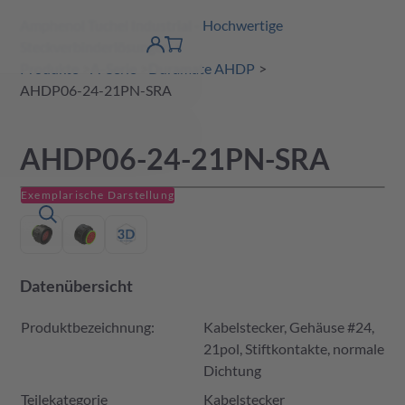
Amphenol Tuchel Industrial - Hochwertige
erspringen
Warenkorb
Steckverbinderlösungen
Produktfinder
DE
Account
detail
Produkte
A-Serie
Duramate AHDP
AHDP06-24-21PN-SRA
AHDP06-24-21PN-SRA
Exemplarische Darstellung
Datenübersicht
Produktbezeichnung:
Kabelstecker, Gehäuse #24,
21pol, Stiftkontakte, normale
Dichtung
Teilekategorie
Kabelstecker