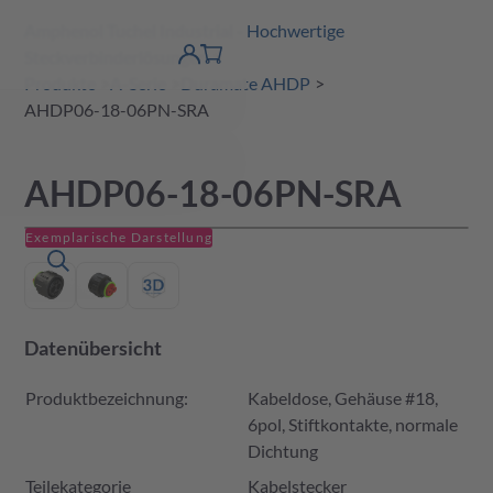
Amphenol Tuchel Industrial - Hochwertige
erspringen
Warenkorb
Steckverbinderlösungen
Produktfinder
DE
Account
detail
Produkte
A-Serie
Duramate AHDP
AHDP06-18-06PN-SRA
AHDP06-18-06PN-SRA
Exemplarische Darstellung
Datenübersicht
Produktbezeichnung:
Kabeldose, Gehäuse #18,
6pol, Stiftkontakte, normale
Dichtung
Teilekategorie
Kabelstecker