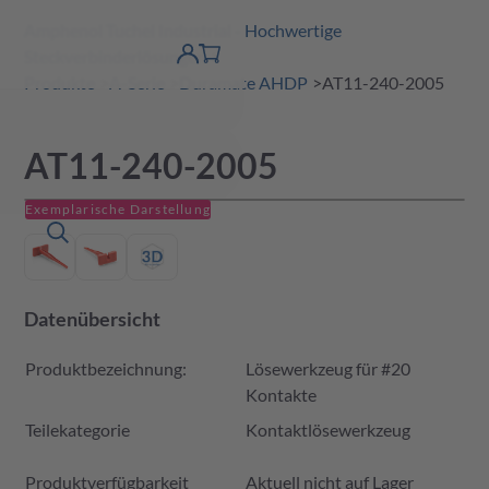
Amphenol Tuchel Industrial - Hochwertige
erspringen
Warenkorb
Steckverbinderlösungen
Produktfinder
DE
Account
detail
Produkte
A-Serie
Duramate AHDP
AT11-240-2005
AT11-240-2005
Exemplarische Darstellung
Datenübersicht
Produktbezeichnung:
Lösewerkzeug für #20
Kontakte
Teilekategorie
Kontaktlösewerkzeug
Produktverfügbarkeit und Preis
Produktverfügbarkeit
Aktuell nicht auf Lager