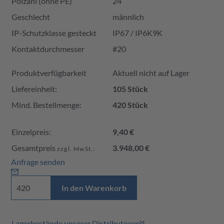
Polzahl (ohne PE)
24
Geschlecht
männlich
IP-Schutzklasse gesteckt
IP67 / IP6K9K
Kontaktdurchmesser
#20
Produktverfügbarkeit und Preis
Produktverfügbarkeit
Aktuell nicht auf Lager
Liefereinheit:
105 Stück
Mind. Bestellmenge:
420 Stück
Einzelpreis:
9,40 €
Gesamtpreis
3.948,00 €
zzgl. MwSt.:
Anfrage senden
In den Warenkorb
Lagerbestände unserer Distributoren