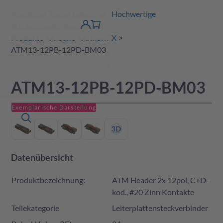
Amphenol Tuchel Industrial - Hochwertige
erspringen
Warenkorb
Steckverbinderlösungen
Produktfinder
DE
Account
detail
Produkte
A-Serie
ArmorIPX
ATM13-12PB-12PD-BM03
ATM13-12PB-12PD-BM03
Exemplarische Darstellung
Datenübersicht
Produktbezeichnung:
ATM Header 2x 12pol, C+D-
kod., #20 Zinn Kontakte
Teilekategorie
Leiterplattensteckverbinder