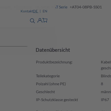
ösungen
Produkte
A-Serie
AT Serie
AT04-08PB-SS01
Kontakt
DE
EN
Produktfinder
detail
Account
Datenübersicht
Produktbezeichnung:
Kabel
gesch
Teilekategorie
Blind
Polzahl (ohne PE)
8
Geschlecht
männl
IP-Schutzklasse gesteckt
IP67
Produktverfügbarkeit und Preis