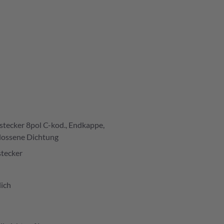
stecker 8pol C-kod., Endkappe,
lossene Dichtung
stecker
ich