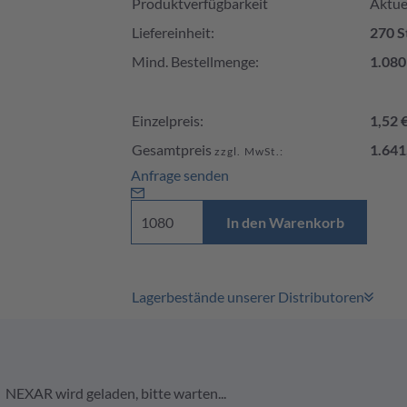
Produktverfügbarkeit
Aktuel
Liefereinheit:
270 S
Mind. Bestellmenge:
1.080
Einzelpreis:
1,52 
Gesamtpreis
1.641
zzgl. MwSt.:
Anfrage senden
In den Warenkorb
Lagerbestände unserer Distributoren
NEXAR wird geladen, bitte warten...