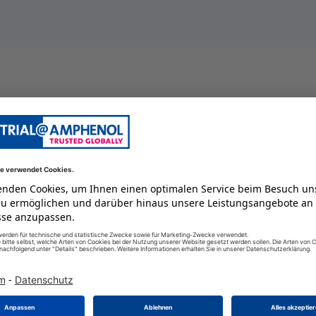
Blindstecker
125 GC
8
-55 GC
männlich
IP67