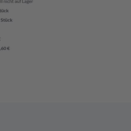
l nicht auf Lager
tück
 Stück
€
,60 €