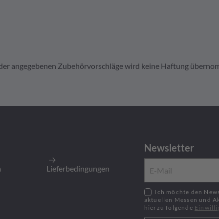
it der angegebenen Zubehörvorschläge wird keine Haftung übern
ldose 3pol
1
Newsletter
300
Stück
:
300
Stück
m
Lieferbedingungen
Ich möchte den Newsletter zu neusten Produkten,
aktuellen Messen und A
hierzu folgende
Einwill