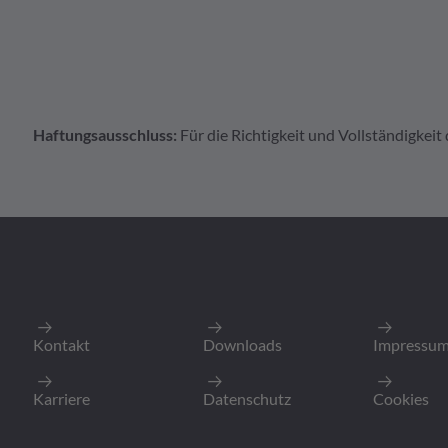
Haftungsausschluss:
Für die Richtigkeit und Vollständigke
weiteres Zubehör
Gehäuse
A Serie Zubehör
AT2S-BT-YW
Kabeltülle für Kabe
Liefereinheit
:
Mind. Bestellmenge
Kontakt
Downloads
Impressu
Zum Produkt
Karriere
Datenschutz
Cookies