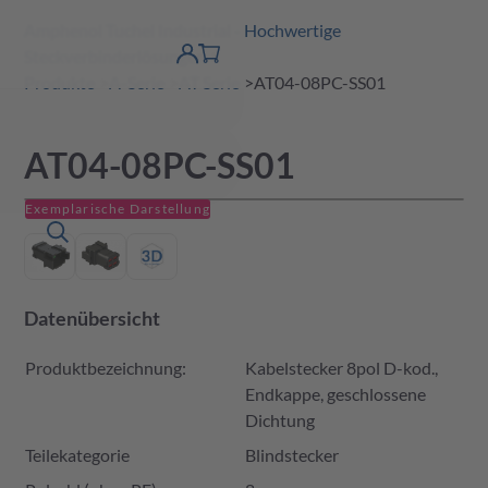
Amphenol Tuchel Industrial - Hochwertige
erspringen
Warenkorb
Steckverbinderlösungen
Produktfinder
DE
Account
detail
Produkte
A-Serie
AT Serie
AT04-08PC-SS01
AT04-08PC-SS01
Exemplarische Darstellung
Datenübersicht
Produktbezeichnung:
Kabelstecker 8pol D-kod.,
Endkappe, geschlossene
Dichtung
Teilekategorie
Blindstecker