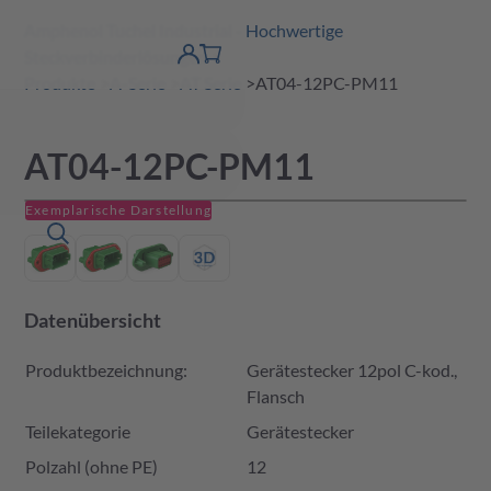
Amphenol Tuchel Industrial - Hochwertige
erspringen
Warenkorb
Steckverbinderlösungen
Produktfinder
DE
Account
detail
Produkte
A-Serie
AT Serie
AT04-12PC-PM11
AT04-12PC-PM11
Exemplarische Darstellung
Datenübersicht
Produktbezeichnung:
Gerätestecker 12pol C-kod.,
Flansch
Teilekategorie
Gerätestecker
Polzahl (ohne PE)
12