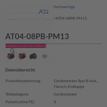
Amphenol Tuchel Industrial - Hochwertige
erspringen
Warenkorb
Steckverbinderlösungen
Produktfinder
DE
Account
detail
Produkte
A-Serie
AT Serie
AT04-08PB-PM13
AT04-08PB-PM13
Exemplarische Darstellung
Datenübersicht
Produktbezeichnung:
Gerätestecker 8pol B-kod.,
Flansch, Endkappe
Teilekategorie
Gerätestecker
Polzahl (ohne PE)
8