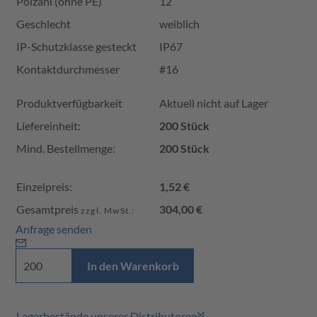
Polzahl (ohne PE)
12
Geschlecht
weiblich
IP-Schutzklasse gesteckt
IP67
Kontaktdurchmesser
#16
Produktverfügbarkeit und Preis
Produktverfügbarkeit
Aktuell nicht auf Lager
Liefereinheit:
200 Stück
Mind. Bestellmenge:
200 Stück
Einzelpreis:
1,52 €
Gesamtpreis
304,00 €
zzgl. MwSt.:
Anfrage senden
In den Warenkorb
Lagerbestände unserer Distributoren