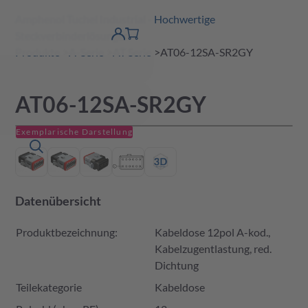
Amphenol Tuchel Industrial - Hochwertige
erspringen
Warenkorb
Steckverbinderlösungen
Produktfinder
DE
Account
detail
Produkte
A-Serie
AT Serie
AT06-12SA-SR2GY
AT06-12SA-SR2GY
Exemplarische Darstellung
Datenübersicht
Produktbezeichnung:
Kabeldose 12pol A-kod.,
Kabelzugentlastung, red.
Dichtung
Teilekategorie
Kabeldose