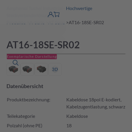
Amphenol Tuchel Industrial - Hochwertige
erspringen
Warenkorb
Steckverbinderlösungen
Produktfinder
DE
Account
detail
Produkte
A-Serie
AT Serie
AT16-18SE-SR02
AT16-18SE-SR02
Exemplarische Darstellung
Datenübersicht
Produktbezeichnung:
Kabeldose 18pol E-kodiert,
Kabelzugentlastung, schwarz
Teilekategorie
Kabeldose
Polzahl (ohne PE)
18