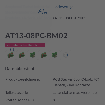
Amphenol Tuchel Industrial - Hochwertige
erspringen
Warenkorb
Steckverbinderlösungen
Produktfinder
DE
Account
detail
Produkte
A-Serie
AT Serie
AT13-08PC-BM02
AT13-08PC-BM02
Exemplarische Darstellung
Datenübersicht
Produktbezeichnung:
PCB Stecker 8pol C-kod., 90°,
Flansch, Zinn Kontakte
Teilekategorie
Leiterplattensteckverbinder
Polzahl (ohne PE)
8