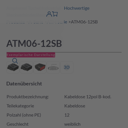
Amphenol Tuchel Industrial - Hochwertige
erspringen
Warenkorb
Steckverbinderlösungen
Produktfinder
DE
Account
detail
Produkte
A-Serie
ATM Serie
ATM06-12SB
ATM06-12SB
Exemplarische Darstellung
Datenübersicht
Produktbezeichnung:
Kabeldose 12pol B-kod.
Teilekategorie
Kabeldose
Polzahl (ohne PE)
12
Geschlecht
weiblich