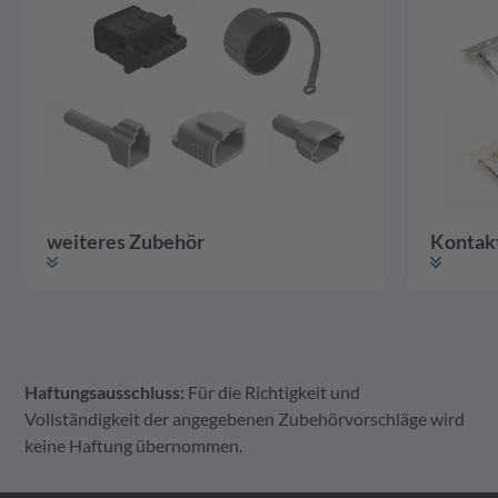
weiteres Zubehör
Kontak
Haftungsausschluss:
Für die Richtigkeit und
weiteres Zubehör
Gehäuse
Kontakte
Vollständigkeit der angegebenen Zubehörvorschläge wird
keine Haftung übernommen.
A Serie Zubehör
ATM Serie