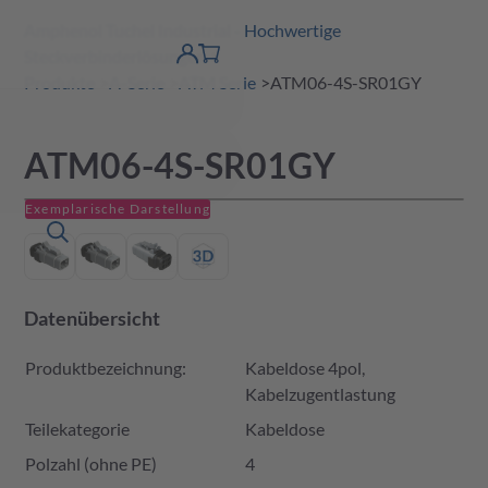
Amphenol Tuchel Industrial - Hochwertige
erspringen
Warenkorb
Steckverbinderlösungen
Produktfinder
DE
Account
detail
Produkte
A-Serie
ATM Serie
ATM06-4S-SR01GY
ATM06-4S-SR01GY
Exemplarische Darstellung
Datenübersicht
Produktbezeichnung:
Kabeldose 4pol,
Kabelzugentlastung
Teilekategorie
Kabeldose
Polzahl (ohne PE)
4