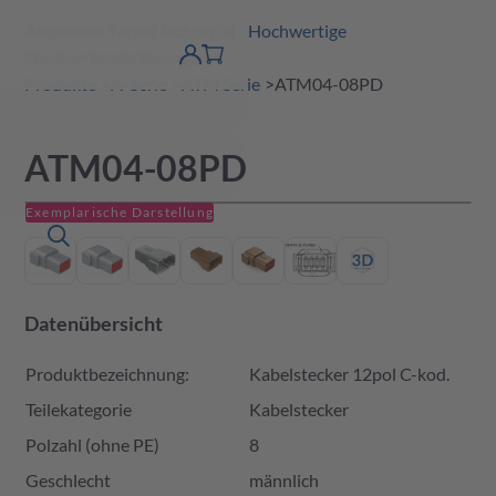
Amphenol Tuchel Industrial - Hochwertige
erspringen
Warenkorb
Steckverbinderlösungen
Produktfinder
DE
Account
detail
Produkte
A-Serie
ATM Serie
ATM04-08PD
ATM04-08PD
Exemplarische Darstellung
Datenübersicht
Produktbezeichnung:
Kabelstecker 12pol C-kod.
Teilekategorie
Kabelstecker
Polzahl (ohne PE)
8
Geschlecht
männlich