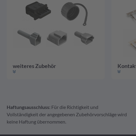
weiteres Zubehör
Kontak
Haftungsausschluss:
Für die Richtigkeit und
weiteres Zubehör
Gehäuse
Kontakte
Vollständigkeit der angegebenen Zubehörvorschläge wird
keine Haftung übernommen.
A Serie Zubehör
ATM Serie