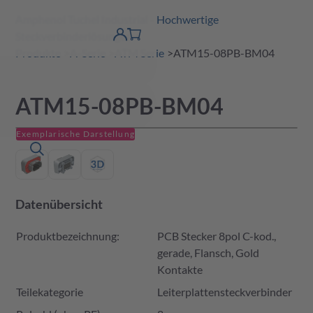
Amphenol Tuchel Industrial - Hochwertige
erspringen
Warenkorb
Steckverbinderlösungen
Produktfinder
DE
Account
detail
Produkte
A-Serie
ATM Serie
ATM15-08PB-BM04
ATM15-08PB-BM04
Exemplarische Darstellung
Datenübersicht
Produktbezeichnung:
PCB Stecker 8pol C-kod.,
gerade, Flansch, Gold
Kontakte
Teilekategorie
Leiterplattensteckverbinder