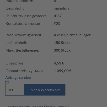
Polzahl (ohne PE)
8
Geschlecht
männlich
IP-Schutzklasse gesteckt
IP67
Kontaktdurchmesser
#20
Produktverfügbarkeit und Preis
Produktverfügbarkeit
Aktuell nicht auf Lager
Liefereinheit:
150 Stück
Mind. Bestellmenge:
300 Stück
Einzelpreis:
4,53 €
Gesamtpreis
1.359,00 €
zzgl. MwSt.:
Anfrage senden
In den Warenkorb
Lagerbestände unserer Distributoren