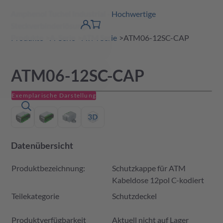
Amphenol Tuchel Industrial - Hochwertige
erspringen
Warenkorb
Steckverbinderlösungen
Produktfinder
DE
Account
detail
Produkte
A-Serie
ATM Serie
ATM06-12SC-CAP
ATM06-12SC-CAP
Exemplarische Darstellung
Datenübersicht
Produktbezeichnung:
Schutzkappe für ATM
Kabeldose 12pol C-kodiert
Teilekategorie
Schutzdeckel
Produktverfügbarkeit und Preis
Produktverfügbarkeit
Aktuell nicht auf Lager