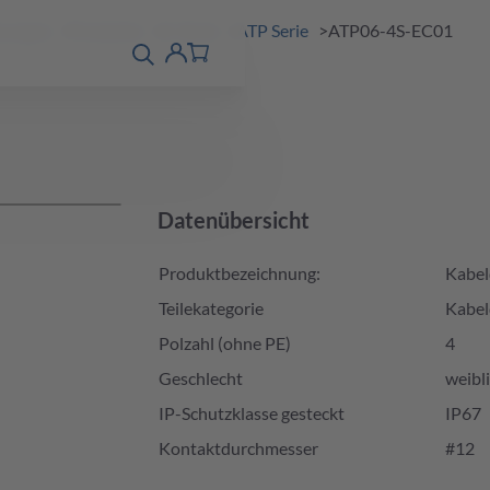
DE
EN
ösungen
Produkte
A-Serie
ATP Serie
ATP06-4S-EC01
Produktfinder
detail
Account
Datenübersicht
Produktbezeichnung:
Kabel
Teilekategorie
Kabel
Polzahl (ohne PE)
4
Geschlecht
weibl
IP-Schutzklasse gesteckt
IP67
Kontaktdurchmesser
#12
Produktverfügbarkeit und Preis