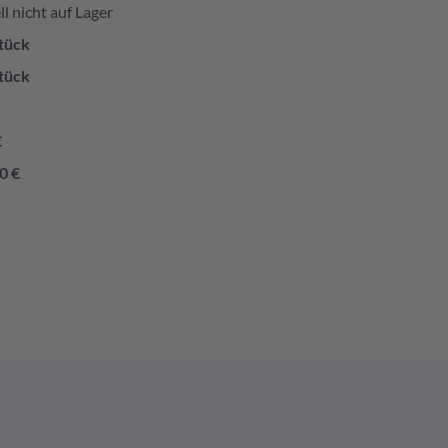
l nicht auf Lager
tück
tück
€
0 €