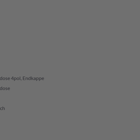
dose 4pol, Endkappe
dose
ich