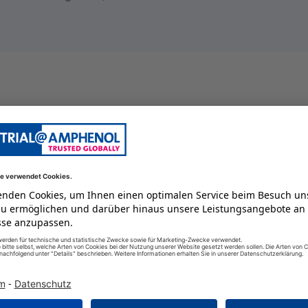
Kabeldose
25 A
4
2
250 V
weiblich
6
IP67
125 GC
#12
-55 GC