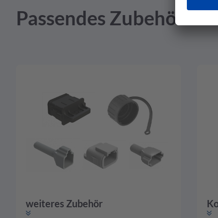
Passendes Zubehör
weiteres Zubehör
Ko