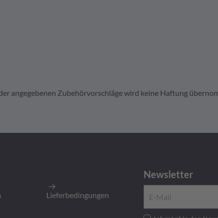
it der angegebenen Zubehörvorschläge wird keine Haftung übern
kod.
1
1
Newsletter
200
Stück
:
200
Stück
m
Lieferbedingungen