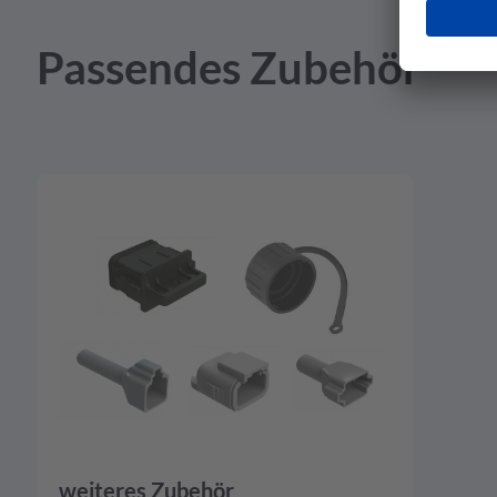
Produktzeichnung - pdf - 393,23 KB
Passendes Zubehör
weiteres Zubehör