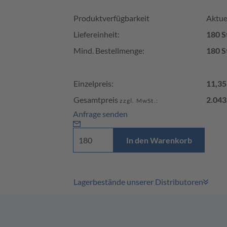
Produktverfügbarkeit und Preis
Produktverfügbarkeit
Aktuel
Liefereinheit:
180 S
Mind. Bestellmenge:
180 S
Einzelpreis:
11,35
Gesamtpreis
2.043
zzgl. MwSt.:
Anfrage senden
In den Warenkorb
Lagerbestände unserer Distributoren