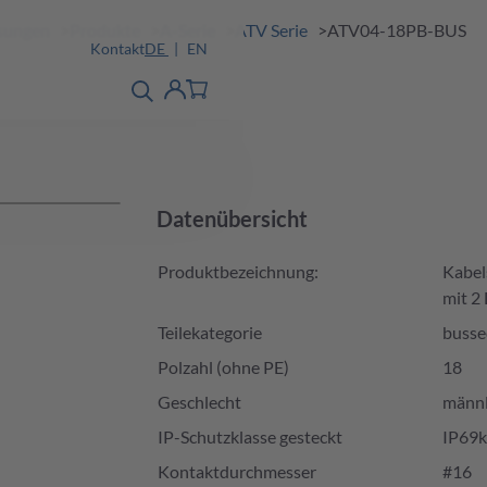
ösungen
Produkte
A-Serie
ATV Serie
ATV04-18PB-BUS
Kontakt
DE
EN
Produktfinder
detail
Account
Datenübersicht
Produktbezeichnung:
Kabel
mit 2
Teilekategorie
busse
Polzahl (ohne PE)
18
Geschlecht
männl
IP-Schutzklasse gesteckt
IP69k
Kontaktdurchmesser
#16