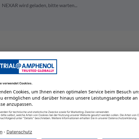
NEXAR wird geladen, bitte warten...
bussed connector
13 A
18
125 GC
250 V
männlich
-55 GC
IP69k
#16