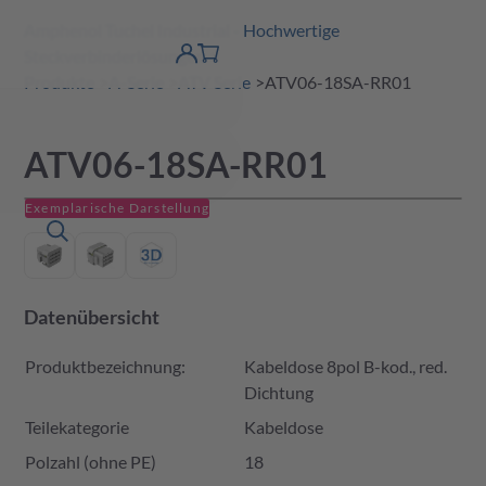
Amphenol Tuchel Industrial - Hochwertige
erspringen
Warenkorb
Steckverbinderlösungen
Produktfinder
DE
Account
detail
Produkte
A-Serie
ATV Serie
ATV06-18SA-RR01
ATV06-18SA-RR01
Exemplarische Darstellung
Datenübersicht
Produktbezeichnung:
Kabeldose 8pol B-kod., red.
Dichtung
Teilekategorie
Kabeldose
Polzahl (ohne PE)
18