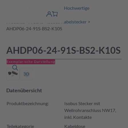
Amphenol Tuchel Industrial - Hochwertige
erspringen
Warenkorb
Steckverbinderlösungen
Produktfinder
DE
Account
detail
Produkte
A-Serie
Isobus Kabelstecker
AHDP06-24-91S-BS2-K10S
AHDP06-24-91S-BS2-K10S
Exemplarische Darstellung
Datenübersicht
Produktbezeichnung:
Isobus Stecker mit
Wellrohranschluss NW17,
inkl. Kontakte
Teilekategorie
Kabeldose