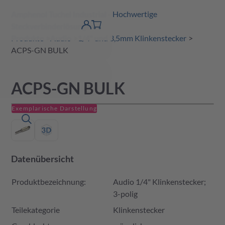
Amphenol Tuchel Industrial - Hochwertige
erspringen
Warenkorb
Steckverbinderlösungen
Produktfinder
DE
Account
detail
Produkte
Audio
1/4" und 3,5mm Klinkenstecker
ACPS-GN BULK
ACPS-GN BULK
Exemplarische Darstellung
Datenübersicht
Produktbezeichnung:
Audio 1/4" Klinkenstecker;
3-polig
Teilekategorie
Klinkenstecker