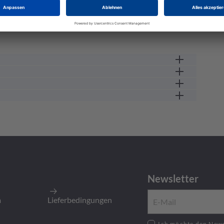
Flanschsteckverbinder
133 V
weiblich
75 GC
15 A
3
-25 GC
Newsletter
m
Lieferbedingungen
Ich möchte den Newsletter zu neusten Produkten,