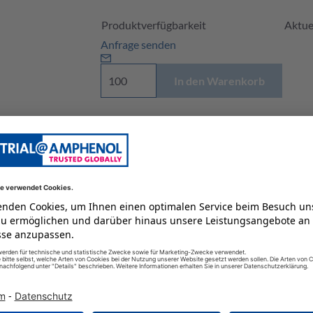
Produktverfügbarkeit und Preis
Produktverfügbarkeit
Aktuel
Anfrage senden
In den Warenkorb
Preis auf Anfrage an
industrial@amphenol.d
Lagerbestände unserer Distributoren
NEXAR wird geladen, bitte warten...