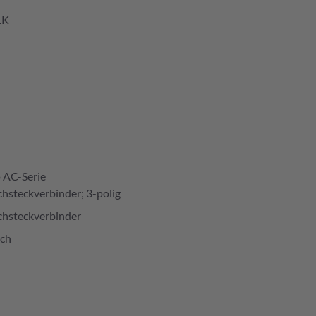
LK
 AC-Serie
chsteckverbinder; 3-polig
chsteckverbinder
ich