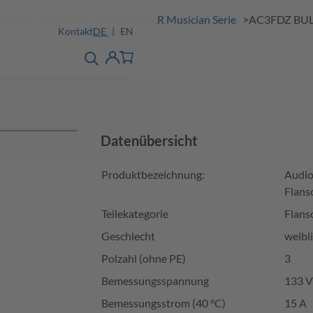
ösungen
Produkte
Audio
XLR Musician Serie
AC3FDZ BU
Kontakt
DE
EN
Produktfinder
detail
Account
Datenübersicht
Produktbezeichnung:
Audio
Flans
Teilekategorie
Flans
Geschlecht
weibl
Polzahl (ohne PE)
3
Bemessungsspannung
133 V
Bemessungsstrom (40 °C)
15 A