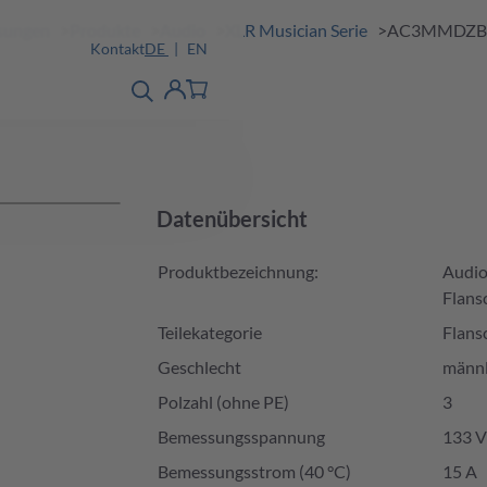
ösungen
Produkte
Audio
XLR Musician Serie
AC3MMDZB
Kontakt
DE
EN
Produktfinder
detail
Account
Datenübersicht
Produktbezeichnung:
Audio
Flans
Teilekategorie
Flans
Geschlecht
männl
Polzahl (ohne PE)
3
Bemessungsspannung
133 V
Bemessungsstrom (40 °C)
15 A