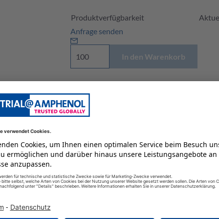
Produktverfügbarkeit und Preis
Produktverfügbarkeit
Aktuel
Anfrage senden
In den Warenkorb
Preis auf Anfrage an
industrial@amphenol.d
Lagerbestände unserer Distributoren
NEXAR wird geladen, bitte warten...