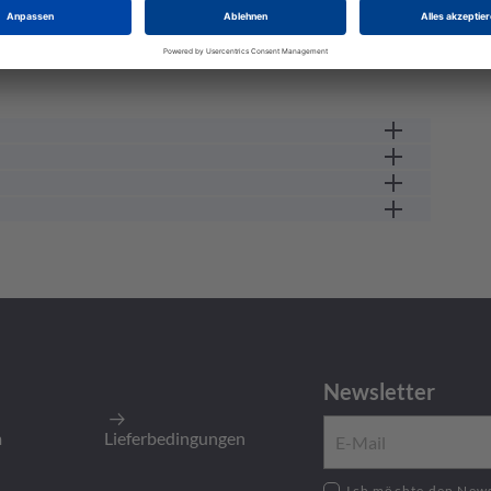
Flanschsteckverbinder
133 V
männlich
75 GC
15 A
3
-25 GC
Newsletter
m
Lieferbedingungen
Ich möchte den Newsletter zu neusten Produkten,