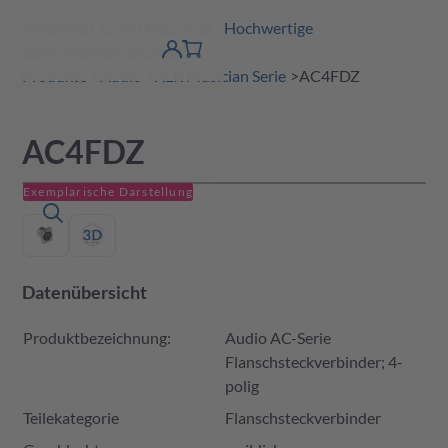
Amphenol Tuchel Industrial - Hochwertige
erspringen
Warenkorb
Steckverbinderlösungen
Produktfinder
DE
Account
detail
Produkte
Audio
XLR Musician Serie
AC4FDZ
AC4FDZ
Exemplarische Darstellung
Datenübersicht
Produktbezeichnung:
Audio AC-Serie
Flanschsteckverbinder; 4-
polig
Teilekategorie
Flanschsteckverbinder